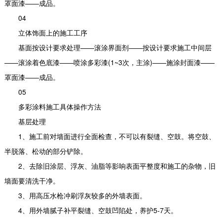
罩面漆——成品。
04
立体饰面上的施工工序
基面按设计要求处理——滚涂界面剂——按设计要求施工中间层
——滚涂着色底漆——喷涂多彩漆(1~3次，主涂)——施涂封面漆——
罩面漆——成品。
05
多彩涂料施工具体操作方法
基层处理
1、施工前对墙面进行全面检查，不可以有裂缝、空鼓。将空鼓、
半脱落、松动的部分铲除。
2、去除旧涂层、浮灰、油脂等影响表面平整度和施工的杂物，旧
墙面要清洗干净。
3、用高压水枪冲刷浮灰较多的外墙表面。
4、用外墙腻子补平裂缝、空鼓凹陷处，养护5-7天。