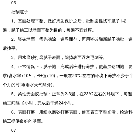
06
批刮腻子
1、基面处理平整、做好周边保护之后，批刮柔性找平腻子1-2
遍，腻子施工以墙面平整为目的，每遍不宜过厚。
2、瓷砖墙面，需先满涂一遍界面剂，再用瓷砖翻新腻子满批一遍
后找平。
3、用水磨砂打磨腻子表面，除掉表面浮灰毛刺等。
4、正常情况下，腻子施工完成后应进行养护，使基层达到施工要
求(含水率<10%，PH值<10)，一般在23℃左右的环境下养护不少于半
个月的时间(雨水天气除外)。
5、柔性光面胶批刮：正常为2-3遍，在23℃左右的环境下，每遍
施工间隔12小时，完成后干燥24小时。
6、表面打磨：用细水磨砂打磨表面，使其表面平整光滑，给涂料
施工提供良好的基面。
07