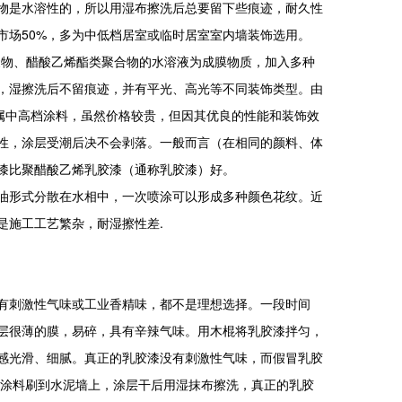
物是水溶性的，所以用湿布擦洗后总要留下些痕迹，耐久性
市场50%，多为中低档居室或临时居室室内墙装饰选用。
物、醋酸乙烯酯类聚合物的水溶液为成膜物质，加入多种
，湿擦洗后不留痕迹，并有平光、高光等不同装饰类型。由
属中高档涂料，虽然价格较贵，但因其优良的性能和装饰效
性，涂层受潮后决不会剥落。一般而言（在相同的颜料、体
漆比聚醋酸乙烯乳胶漆（通称乳胶漆）好。
形式分散在水相中，一次喷涂可以形成多种颜色花纹。近
是施工工艺繁杂，耐湿擦性差.
刺激性气味或工业香精味，都不是理想选择。一段时间
层很薄的膜，易碎，具有辛辣气味。用木棍将乳胶漆拌匀，
感光滑、细腻。真正的乳胶漆没有刺激性气味，而假冒乳胶
许涂料刷到水泥墙上，涂层干后用湿抹布擦洗，真正的乳胶