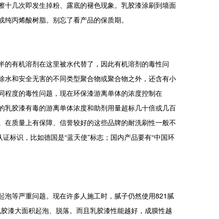
擦十几次即发生掉粉、露底的褪色现象。乳胶漆涂刷到墙面
或纯丙烯酸树脂。别忘了看产品的保质期。
的有机溶剂在这里被水代替了，因此有机溶剂的毒性问
除水和安全无害的不同类型聚合物或聚合物之外，还含有小
同程度的毒性问题，现在环保漆游离单体的浓度控制在
在劣质的乳胶漆有毒的游离单体浓度和助剂用量超标几十倍或几百
。在质量上有保障、信誉较好的这些品牌的耐洗刷性一般不
际认证标识，比如德国是“蓝天使”标志；国内产品要有“中国环
泡等严重问题。现在许多人施工时，腻子仍然使用821腻
成乳胶漆大面积起泡、脱落。而且乳胶漆性能越好，成膜性越