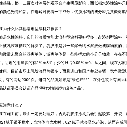
性很强，擦一二百次对涂层外观不会产生明显影响，而低档水溶性涂料只
的颜色光亮如新。在选购时要看一下成分，优质涂料的成分应是共聚树脂
为什么比其他溶剂型涂料好很多？
水性涂料，它们的漆膜性能比溶剂型涂料要好得多，占溶剂型涂料一半
上被乳胶漆彻底的解决了。乳胶漆是以一些聚合物水溶液做成膜物质的，
和微量未聚合的游离单体，游离单体是一些能挥发的小分子物质，存在不
以下，助剂的用量多的有2％至3％；少的只占0.05％至0.1％之间。现
健康。目前市场上乳胶漆品牌很多，而且进口和国产并驾齐驱，竞争激烈
0次，有的高达2000次。进口的品牌如果是“绿色产品”，在外包装上有国
品认证委员会认证产品”字样才能称为“绿色产品”。
注意什么？
施工前，墙面一定要处理好，否则乳胶漆涂刷后会引起脱落、开裂、起
821腻子很不耐水，当墙体内含水时，821腻子就会吸水起泡，从而造