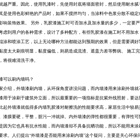
就越严重。因此，使用乳漆时，先使用封底将墙面密封，然后使用耐水腻
其是使用色彩鲜艳的产品时，如果不搅拌均匀，当涂料中色浆分散不稳定
影响装饰效果。 另外，乳胶漆施工时可否加水及加水量的多少，一定要
考虑到用户的各种需求，设计了多种配方，有些乳胶漆在施工时不用加水
辊涂和喷涂工艺，以上无论哪种方法都能达到预期的效果，但是需要调好
黏度太大刷痕明显，黏度偏低，则易造成流渣、遮盖力差等弊病。 施工
，将很难清洗干净。
可以刷内墙吗？
绍，外墙漆刷内墙，从环保角度讲没问题，而内墙漆用来涂刷外墙就不
漆用于涂刷于建筑外立面，所以最重要的一项指标是抗紫外线照射，要达
比起外墙漆就低得多内墙乳胶漆对耐擦洗的性能要求高，家居生活中较易
。漆膜要硬，平整，脏污一冲就掉。内外墙漆的弹性都很重要，有弹性可
是因为它也具有抗水性能，而内墙漆却不具备抗晒功能，所以不能用来涂
要求。人们提出“外墙漆是否能用来涂刷内墙”这个疑问，主要是关心环保