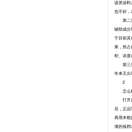
该类涂料
也不好，
第二类是
辅助成分
于目前其
果，所占
积、浓度
第三类是
年来又出
2
怎么样
打开盖后
后，正品
再用木棍
漆的低档