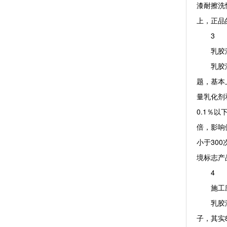
漆耐擦洗
上，正品
3
乳胶漆
乳胶漆是
题，基本
量乳化剂
0.1％
倍，影响
小于30
境标志产
4
施工应
乳胶漆在
子，其实