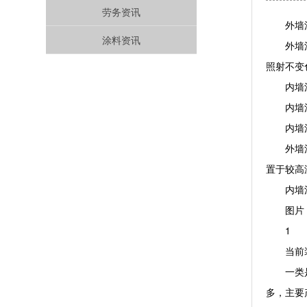
劳务资讯
外墙涂
涂料资讯
外墙涂料
照射不变
内墙涂
内墙涂料
内墙涂
外墙涂料
置于较高
内墙涂料
图片
1
当前装
一类是低
多，主要