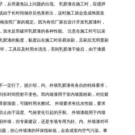
子，从而避免以上问题的出现。 乳胶漆在施工时，应搅拌
或由于长时间储存后色浆析出，这时施工就会造成饰面发
严格按照厂家的规定。因为有些厂家在设计开发乳胶漆时，
，加水反而破环乳胶漆的各种性能。 注意在施工时可以采
乳胶漆的黏度，黏度以在施工时容易涂刷，且刷后无明显刷
完毕，工具应及时用水清洗，否则乳胶漆干燥后，由于漆膜
一定行了。据介绍，内、外墙乳胶漆有各自的特殊要求，
到长时间照射不变色。而内墙漆用于室内墙面粉刷，对抗紫
弄脏墙面，可随时用水擦拭。 外墙要求有抗水性能，要求
防止由于温度、气候变化引起的开裂。 外墙漆能用于内墙
刷外墙，但专家建议，还是专项专用为好。内、外墙漆对环
问题，担心外墙漆的环保指标低，会造成室内空气污染。事