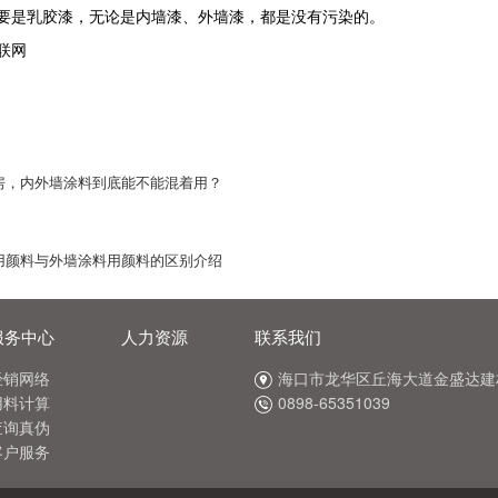
要是乳胶漆，无论是内墙漆、外墙漆，都是没有污染的。
联网
房，内外墙涂料到底能不能混着用？
用颜料与外墙涂料用颜料的区别介绍
服务中心
人力资源
联系我们
经销网络
海口市龙华区丘海大道金盛达建材
用料计算
0898-65351039
查询真伪
客户服务