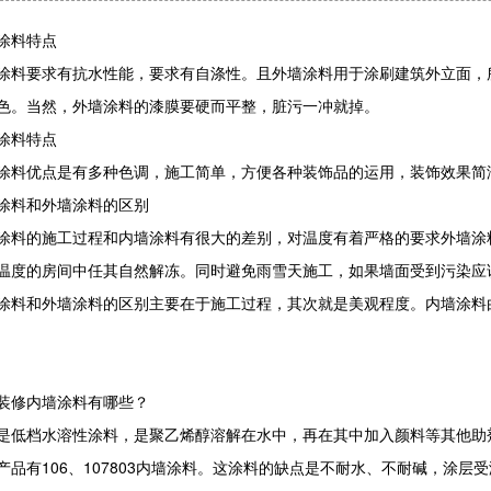
料特点
要求有抗水性能，要求有自涤性。且外墙涂料用于涂刷建筑外立面，所
色。当然，外墙涂料的漆膜要硬而平整，脏污一冲就掉。
料特点
优点是有多种色调，施工简单，方便各种装饰品的运用，装饰效果简
料和外墙涂料的区别
的施工过程和内墙涂料有很大的差别，对温度有着严格的要求外墙涂料
温度的房间中任其自然解冻。同时避免雨雪天施工，如果墙面受到污染应
和外墙涂料的区别主要在于施工过程，其次就是美观程度。内墙涂料由
修内墙涂料有哪些？
档水溶性涂料，是聚乙烯醇溶解在水中，再在其中加入颜料等其他助剂
产品有106、107803内墙涂料。这涂料的缺点是不耐水、不耐碱，涂