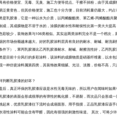
具有价格便宜、无毒、无臭、施工方便等优点。干擦不掉粉，由于其成膜
易泛黄变色，但其价格便宜，施工也十分方便，目前消耗量仍最大，约占
乳胶漆，它是一种以水为介质，以丙烯酸酯类、苯乙烯-丙烯酸酯共聚
制成，其成膜物是不溶于水的，涂膜的耐水性和耐侯性比第一类大大提高
色彩较少，装饰效果与106类相似。其实这两类涂料完全不是一个档次，
据的市场份额越来越大。好的乳胶涂料层具有良好的耐水、耐碱、耐洗刷
条件下），苯丙乳胶漆比乙丙乳胶漆耐水、耐碱、耐擦洗性好，乙丙乳胶
目前十分风行的多彩涂料，该涂料的成膜物质是硝基纤维素，以水包油
现一种仿瓷涂料属第四类，其装饰效果细腻、光洁、淡雅，价格不高，只
判断乳胶漆的好坏？
，真正环保的乳胶漆应该是水性无毒无味的，所以用户在闻味时如果有
乳胶漆的表面会形成很厚的有弹性的氧化膜，不易裂，而次品只会形成一
挑起来，优质乳胶漆往下流时会成扇面形。用手指摸，正品乳胶漆应该手
水溶性涂料可能会含有甲醛，因此有很强的刺激性味道。 其次，可将少