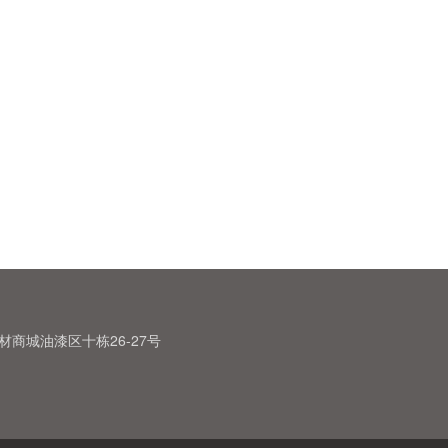
商城油漆区十栋26-27号